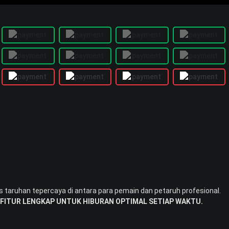
tus taruhan tepercaya di antara para pemain dan petaruh profesional.
 FITUR LENGKAP UNTUK HIBURAN OPTIMAL SETIAP WAKTU.