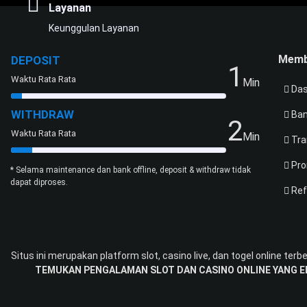
Layanan
Keunggulan Layanan
Memb
DEPOSIT
1
Waktu Rata Rata
Min
Das
WITHDRAW
Ban
2
Waktu Rata Rata
Min
Tra
Pr
* Selama maintenance dan bank offline, deposit & withdraw tidak
dapat diproses.
Ref
Situs ini merupakan platform slot, casino live, dan togel online te
TEMUKAN PENGALAMAN SLOT DAN CASINO ONLINE YANG EL