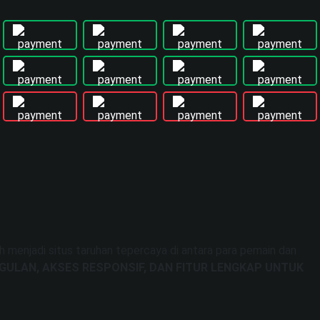
lah menjadi situs taruhan tepercaya di antara para pemain dan
ULAN, AKSES RESPONSIF, DAN FITUR LENGKAP UNTUK