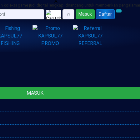
x
koleksi game judi digital lengkap, dirancang untuk memberikan pengalaman 
Masuk
Daftar
FISHING
PROMO
REFERRAL
MASUK